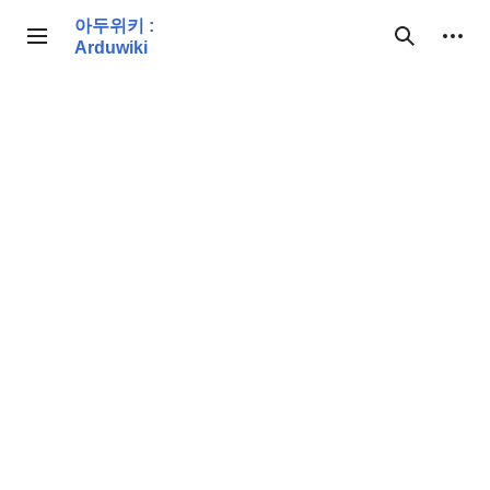
본
아두위키 :
문
개인 도구
사이드바 토글
검색
Arduwiki
으
로
이
동