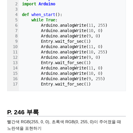
import
Arduino
def
when_start
():
while
True
:
Arduino
.
analogWrite
(
11
,
255
)
Arduino
.
analogWrite
(
10
,
0
)
Arduino
.
analogWrite
(
9
,
0
)
Entry
.
wait_for_sec
(
1
)
Arduino
.
analogWrite
(
11
,
0
)
Arduino
.
analogWrite
(
10
,
255
)
Arduino
.
analogWrite
(
9
,
0
)
Entry
.
wait_for_sec
(
1
)
Arduino
.
analogWrite
(
11
,
0
)
Arduino
.
analogWrite
(
10
,
0
)
Arduino
.
analogWrite
(
9
,
255
)
Entry
.
wait_for_sec
(
1
)
P. 246 부록
빨간색 RGB(255, 0, 0), 초록색 RGB(0, 255, 0)이 주어졌을 때
노란색을 표현하기