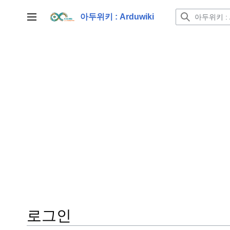
본
문
아두위키 : Arduwiki
사이드바 토글
으
로
이
동
로그인