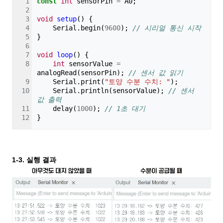
const
int
sensorPin
=
A0
;
void
setup
()
{
Serial
.
begin
(
9600
);
// 시리얼 통신 시작
}
void
loop
()
{
int
sensorValue
=
analogRead
(
sensorPin
);
// 센서 값 읽기
Serial
.
print
(
"토양 수분 수치: "
);
Serial
.
println
(
sensorValue
);
// 센서 
값 출력
delay
(
1000
);
// 1초 대기
}
1-3. 실행 결과