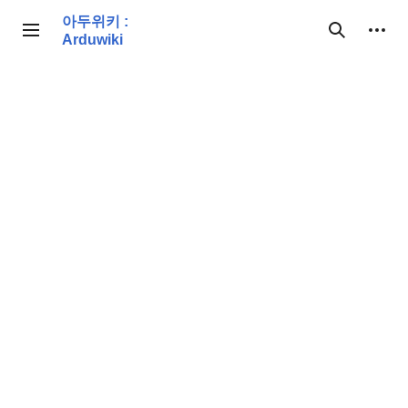
본
아두위키 :
문
개인 도구
사이드바 토글
검색
Arduwiki
으
로
이
동