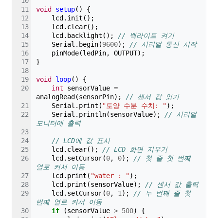
void
setup
()
{
lcd
.
init
();
lcd
.
clear
();
lcd
.
backlight
();
// 백라이트 켜기
Serial
.
begin
(
9600
);
// 시리얼 통신 시작
pinMode
(
ledPin
,
OUTPUT
);
}
void
loop
()
{
int
sensorValue
=
analogRead
(
sensorPin
);
// 센서 값 읽기
Serial
.
print
(
"토양 수분 수치: "
);
Serial
.
println
(
sensorValue
);
// 시리얼 
모니터에 출력
// LCD에 값 표시
lcd
.
clear
();
// LCD 화면 지우기
lcd
.
setCursor
(
0
,
0
);
// 첫 줄 첫 번째 
열로 커서 이동
lcd
.
print
(
"water : "
);
lcd
.
print
(
sensorValue
);
// 센서 값 출력
lcd
.
setCursor
(
0
,
1
);
// 두 번째 줄 첫 
번째 열로 커서 이동
if
(
sensorValue
>
500
)
{