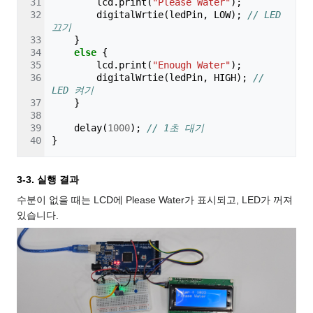
lcd
.
print
(
"Please Water"
);
digitalWrtie
(
ledPin
,
LOW
);
// LED 
끄기
}
else
{
lcd
.
print
(
"Enough Water"
);
digitalWrtie
(
ledPin
,
HIGH
);
// 
LED 켜기
}
delay
(
1000
);
// 1초 대기
}
3-3. 실행 결과
수분이 없을 때는 LCD에 Please Water가 표시되고, LED가 꺼져
있습니다.