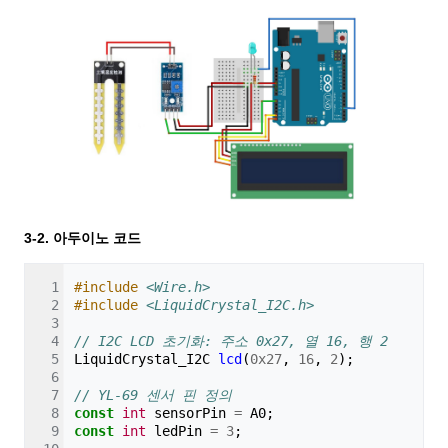
3-2. 아두이노 코드
#include
<Wire.h>
#include
<LiquidCrystal_I2C.h>
// I2C LCD 초기화: 주소 0x27, 열 16, 행 2
LiquidCrystal_I2C
lcd
(
0x27
,
16
,
2
);
// YL-69 센서 핀 정의
const
int
sensorPin
=
A0
;
const
int
ledPin
=
3
;