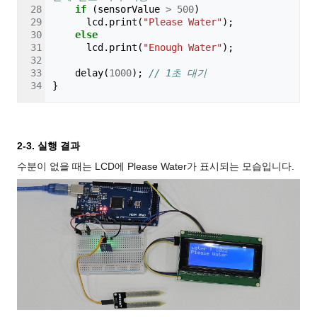
if
(
sensorValue
>
500
)
lcd
.
print
(
"Please Water"
);
else
lcd
.
print
(
"Enough Water"
);
delay
(
1000
);
// 1초 대기
}
2-3. 실행 결과
수분이 없을 때는 LCD에 Please Water가 표시되는 모습입니다.