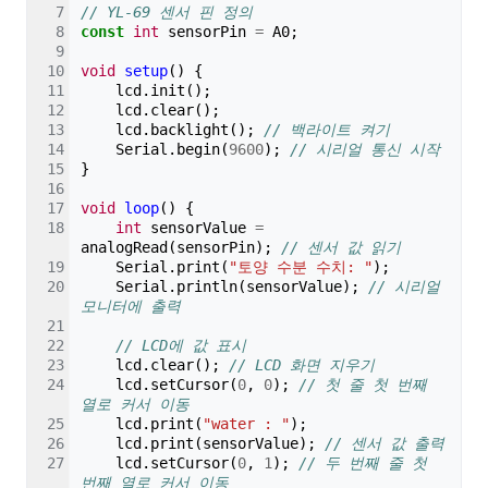
// YL-69 센서 핀 정의
const
int
sensorPin
=
A0
;
void
setup
()
{
lcd
.
init
();
lcd
.
clear
();
lcd
.
backlight
();
// 백라이트 켜기
Serial
.
begin
(
9600
);
// 시리얼 통신 시작
}
void
loop
()
{
int
sensorValue
=
analogRead
(
sensorPin
);
// 센서 값 읽기
Serial
.
print
(
"토양 수분 수치: "
);
Serial
.
println
(
sensorValue
);
// 시리얼 
모니터에 출력
// LCD에 값 표시
lcd
.
clear
();
// LCD 화면 지우기
lcd
.
setCursor
(
0
,
0
);
// 첫 줄 첫 번째 
열로 커서 이동
lcd
.
print
(
"water : "
);
lcd
.
print
(
sensorValue
);
// 센서 값 출력
lcd
.
setCursor
(
0
,
1
);
// 두 번째 줄 첫 
번째 열로 커서 이동